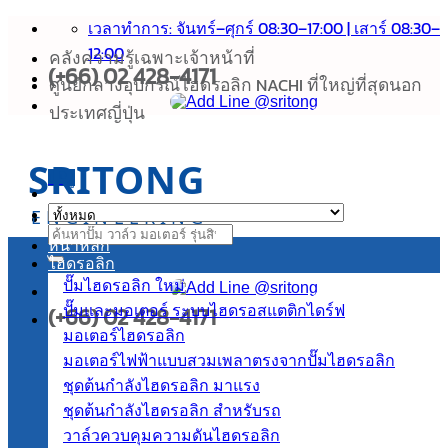
เวลาทำการ: จันทร์–ศุกร์ 08:30–17:00 | เสาร์ 08:30–
ข้าม
12:00
ไป
คลังความรู้เฉพาะเจ้าหน้าที่
(+66) 02 428-4171
ยัง
ศูนย์กลางอุปกรณ์ไฮดรอลิก NACHI ที่ใหญ่ที่สุดนอก
เนื้อหา
ประเทศญี่ปุ่น
SRITONG
เมนู
ENGINEERING
ค้นหา:
หน้าหลัก
ไฮดรอลิก
ปั๊มไฮดรอลิก
(+66) 02 428-4171
ปั๊มและมอเตอร์ ระบบไฮดรอสแตติกไดร์ฟ
มอเตอร์ไฮดรอลิก
มอเตอร์ไฟฟ้าแบบสวมเพลาตรงจากปั๊มไฮดรอลิก
ชุดต้นกำลังไฮดรอลิก
ชุดต้นกำลังไฮดรอลิก สำหรับรถ
วาล์วควบคุมความดันไฮดรอลิก