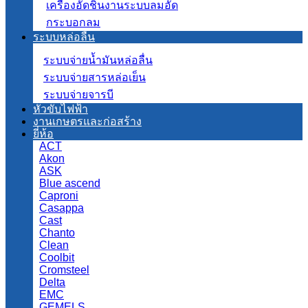
เครื่องอัดชิ้นงานระบบลมอัด
กระบอกลม
ระบบหล่อลื่น
ระบบจ่ายน้ำมันหล่อลื่น
ระบบจ่ายสารหล่อเย็น
ระบบจ่ายจารบี
หัวขับไฟฟ้า
งานเกษตรและก่อสร้าง
ยี่ห้อ
ACT
Akon
ASK
Blue ascend
Caproni
Casappa
Cast
Chanto
Clean
Coolbit
Cromsteel
Delta
EMC
GEMELS