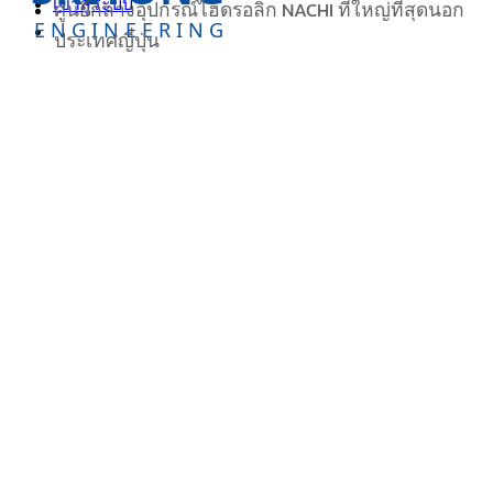
เข้าสู่ระบบ
ศูนย์กลางอุปกรณ์ไฮดรอลิก NACHI ที่ใหญ่ที่สุดนอก
ENGINEERING
ประเทศญี่ปุ่น