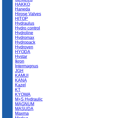
HAKKO
Haneda
Hirose Valves
HITOP
Hydraulus
Hydro control
Hydroline
Hydromax
Hydropack
Hydroven
HYODA
Hystar
Ikron
Intermagnus
JGH
KAMUI
KANA
Kazel
KT
KYOWA
M+S Hydraulic
MAGNUM
MASUDA
Maxma