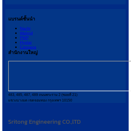
แบรนด์ชั้นนำ
Nachi
Walvoil
PMP
Hystar
Cassapa
สำนักงานใหญ่
483, 485, 487, 489 ถนนพระราม 2 (ซอยที่ 21)
แขวงบางมด เขตจอมทอง กรุงเทพฯ 10150
Sritong Engineering CO.,lTD