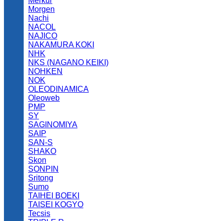
Merkur
Morgen
Nachi
NACOL
NAJICO
NAKAMURA KOKI
NHK
NKS (NAGANO KEIKI)
NOHKEN
NOK
OLEODINAMICA
Oleoweb
PMP
SY
SAGINOMIYA
SAIP
SAN-S
SHAKO
Skon
SONPIN
Sritong
Sumo
TAIHEI BOEKI
TAISEI KOGYO
Tecsis