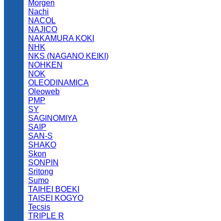
Morgen
Nachi
NACOL
NAJICO
NAKAMURA KOKI
NHK
NKS (NAGANO KEIKI)
NOHKEN
NOK
OLEODINAMICA
Oleoweb
PMP
SY
SAGINOMIYA
SAIP
SAN-S
SHAKO
Skon
SONPIN
Sritong
Sumo
TAIHEI BOEKI
TAISEI KOGYO
Tecsis
TRIPLE R