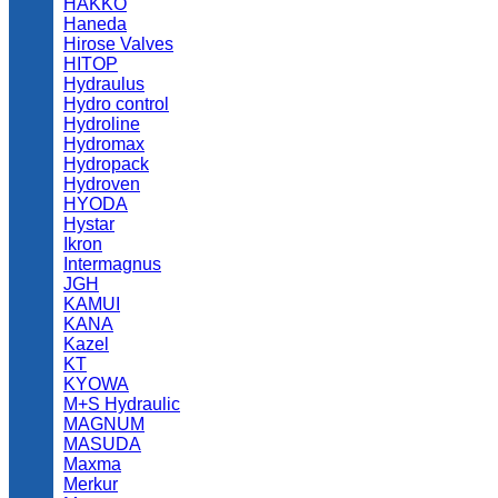
HAKKO
Haneda
Hirose Valves
HITOP
Hydraulus
Hydro control
Hydroline
Hydromax
Hydropack
Hydroven
HYODA
Hystar
Ikron
Intermagnus
JGH
KAMUI
KANA
Kazel
KT
KYOWA
M+S Hydraulic
MAGNUM
MASUDA
Maxma
Merkur