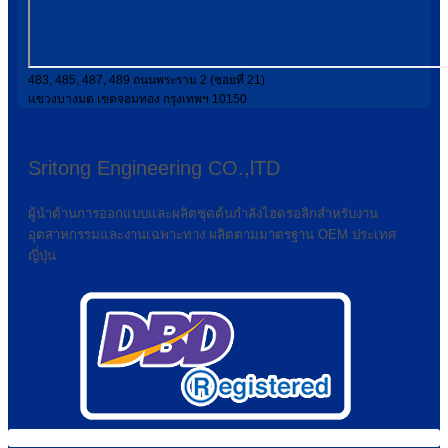
483, 485, 487, 489 ถนนพระราม 2 (ซอยที่ 21)
แขวงบางมด เขตจอมทอง กรุงเทพฯ 10150
Sritong Engineering CO.,lTD
ผู้นำด้านการออกแบบและผลิตชุดต้นกำลังไฮดรอลิกสำหรับงาน
อุตสาหกรรมและงานเฉพาะทาง ผลิตตามมาตรฐาน OEM ประเทศ
ญี่ปุ่น