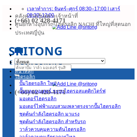
ข้าม
เวลาทำการ: จันทร์–ศุกร์ 08:30–17:00 | เสาร์
08:30–12:00
คลังความรู้เฉพาะเจ้าหน้าที่
ไป
(+66) 02 428-4171
ยัง
ศูนย์กลางอุปกรณ์ไฮดรอลิก NACHI ที่ใหญ่ที่สุดนอก
เนื้อหา
ประเทศญี่ปุ่น
SRITONG
เมนู
ENGINEERING
ค้นหา:
หน้าหลัก
ไฮดรอลิก
ปั๊มไฮดรอลิก
(+66) 02 428-4171
ปั๊มและมอเตอร์ ระบบไฮดรอสแตติกไดร์ฟ
มอเตอร์ไฮดรอลิก
มอเตอร์ไฟฟ้าแบบสวมเพลาตรงจากปั๊มไฮดรอลิก
ชุดต้นกำลังไฮดรอลิก
ชุดต้นกำลังไฮดรอลิก สำหรับรถ
วาล์วควบคุมความดันไฮดรอลิก
วาล์วควบคุมอัตราการไหล