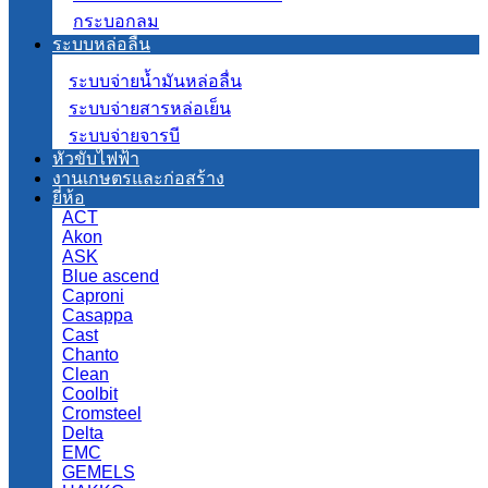
กระบอกลม
ระบบหล่อลื่น
ระบบจ่ายน้ำมันหล่อลื่น
ระบบจ่ายสารหล่อเย็น
ระบบจ่ายจารบี
หัวขับไฟฟ้า
งานเกษตรและก่อสร้าง
ยี่ห้อ
ACT
Akon
ASK
Blue ascend
Caproni
Casappa
Cast
Chanto
Clean
Coolbit
Cromsteel
Delta
EMC
GEMELS