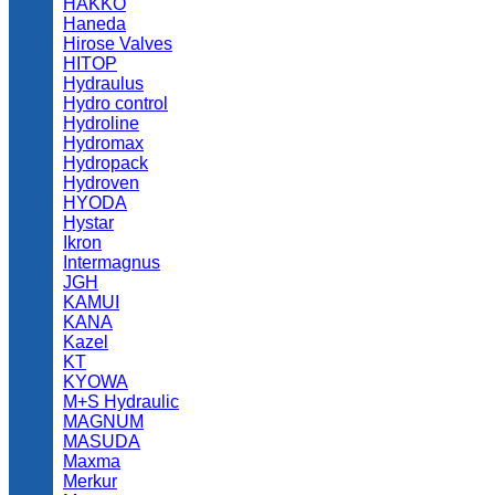
HAKKO
Haneda
Hirose Valves
HITOP
Hydraulus
Hydro control
Hydroline
Hydromax
Hydropack
Hydroven
HYODA
Hystar
Ikron
Intermagnus
JGH
KAMUI
KANA
Kazel
KT
KYOWA
M+S Hydraulic
MAGNUM
MASUDA
Maxma
Merkur