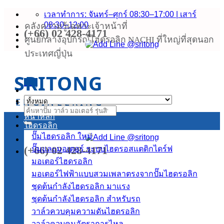
ข้าม
เวลาทำการ: จันทร์–ศุกร์ 08:30–17:00 | เสาร์
08:30–12:00
คลังความรู้เฉพาะเจ้าหน้าที่
ไป
(+66) 02 428-4171
ยัง
ศูนย์กลางอุปกรณ์ไฮดรอลิก NACHI ที่ใหญ่ที่สุดนอก
เนื้อหา
ประเทศญี่ปุ่น
SRITONG
เมนู
ENGINEERING
ค้นหา:
หน้าหลัก
ไฮดรอลิก
ปั๊มไฮดรอลิก
(+66) 02 428-4171
ปั๊มและมอเตอร์ ระบบไฮดรอสแตติกไดร์ฟ
มอเตอร์ไฮดรอลิก
มอเตอร์ไฟฟ้าแบบสวมเพลาตรงจากปั๊มไฮดรอลิก
ชุดต้นกำลังไฮดรอลิก
ชุดต้นกำลังไฮดรอลิก สำหรับรถ
วาล์วควบคุมความดันไฮดรอลิก
วาล์วควบคุมอัตราการไหล