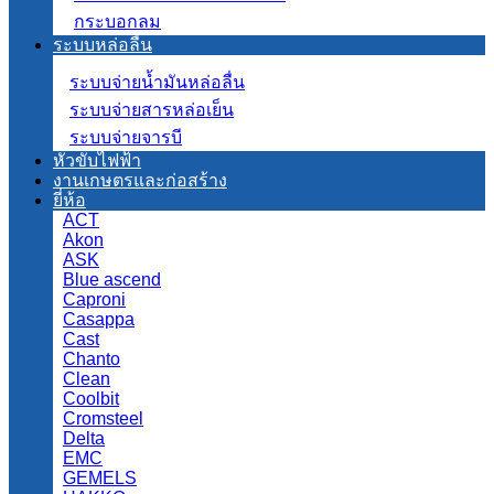
กระบอกลม
ระบบหล่อลื่น
ระบบจ่ายน้ำมันหล่อลื่น
ระบบจ่ายสารหล่อเย็น
ระบบจ่ายจารบี
หัวขับไฟฟ้า
งานเกษตรและก่อสร้าง
ยี่ห้อ
ACT
Akon
ASK
Blue ascend
Caproni
Casappa
Cast
Chanto
Clean
Coolbit
Cromsteel
Delta
EMC
GEMELS