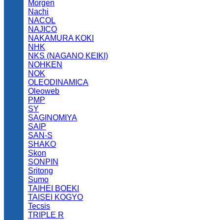
Morgen
Nachi
NACOL
NAJICO
NAKAMURA KOKI
NHK
NKS (NAGANO KEIKI)
NOHKEN
NOK
OLEODINAMICA
Oleoweb
PMP
SY
SAGINOMIYA
SAIP
SAN-S
SHAKO
Skon
SONPIN
Sritong
Sumo
TAIHEI BOEKI
TAISEI KOGYO
Tecsis
TRIPLE R