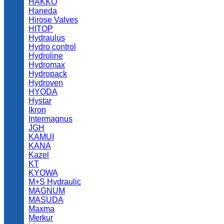
HAKKO
Haneda
Hirose Valves
HITOP
Hydraulus
Hydro control
Hydroline
Hydromax
Hydropack
Hydroven
HYODA
Hystar
Ikron
Intermagnus
JGH
KAMUI
KANA
Kazel
KT
KYOWA
M+S Hydraulic
MAGNUM
MASUDA
Maxma
Merkur