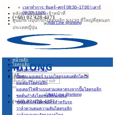
ข้าม
เวลาทำการ: จันทร์–ศุกร์ 08:30–17:00 | เสาร์
08:30–12:00
คลังความรู้เฉพาะเจ้าหน้าที่
ไป
(+66) 02 428-4171
ยัง
ศูนย์กลางอุปกรณ์ไฮดรอลิก NACHI ที่ใหญ่ที่สุดนอก
เนื้อหา
ประเทศญี่ปุ่น
หน้าหลัก
SRITONG
ไฮดรอลิก
เมนู
ปั๊มไฮดรอลิก
ENGINEERING
ปั๊มและมอเตอร์ ระบบไฮดรอสแตติกไดร์ฟ
ค้นหา:
มอเตอร์ไฮดรอลิก
มอเตอร์ไฟฟ้าแบบสวมเพลาตรงจากปั๊มไฮดรอลิก
ชุดต้นกำลังไฮดรอลิก
(+66) 02 428-4171
ชุดต้นกำลังไฮดรอลิก สำหรับรถ
วาล์วควบคุมความดันไฮดรอลิก
วาล์วควบคุมอัตราการไหล