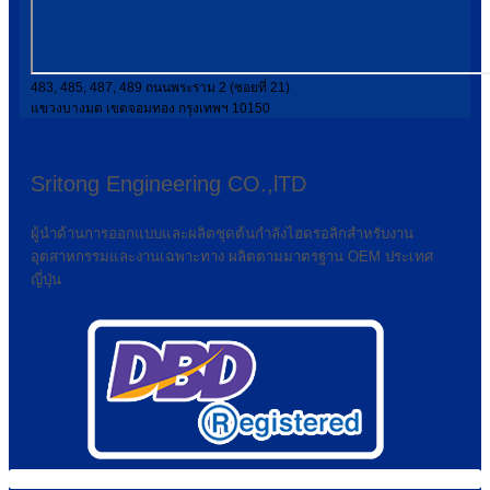
483, 485, 487, 489 ถนนพระราม 2 (ซอยที่ 21)
แขวงบางมด เขตจอมทอง กรุงเทพฯ 10150
Sritong Engineering CO.,lTD
ผู้นำด้านการออกแบบและผลิตชุดต้นกำลังไฮดรอลิกสำหรับงาน
อุตสาหกรรมและงานเฉพาะทาง ผลิตตามมาตรฐาน OEM ประเทศ
ญี่ปุ่น