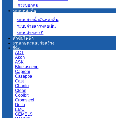
กระบอกลม
ระบบหล่อลื่น
ระบบจ่ายน้ำมันหล่อลื่น
ระบบจ่ายสารหล่อเย็น
ระบบจ่ายจารบี
หัวขับไฟฟ้า
งานเกษตรและก่อสร้าง
ยี่ห้อ
ACT
Akon
ASK
Blue ascend
Caproni
Casappa
Cast
Chanto
Clean
Coolbit
Cromsteel
Delta
EMC
GEMELS