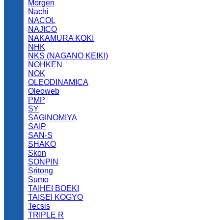
Morgen
Nachi
NACOL
NAJICO
NAKAMURA KOKI
NHK
NKS (NAGANO KEIKI)
NOHKEN
NOK
OLEODINAMICA
Oleoweb
PMP
SY
SAGINOMIYA
SAIP
SAN-S
SHAKO
Skon
SONPIN
Sritong
Sumo
TAIHEI BOEKI
TAISEI KOGYO
Tecsis
TRIPLE R