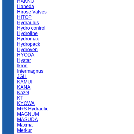
HAKKO
Haneda
Hirose Valves
HITOP
Hydraulus
Hydro control
Hydroline
Hydromax
Hydropack
Hydroven
HYODA
Hystar
Ikron
Intermagnus
JGH
KAMUI
KANA
Kazel
KT
KYOWA
M+S Hydraulic
MAGNUM
MASUDA
Maxma
Merkur