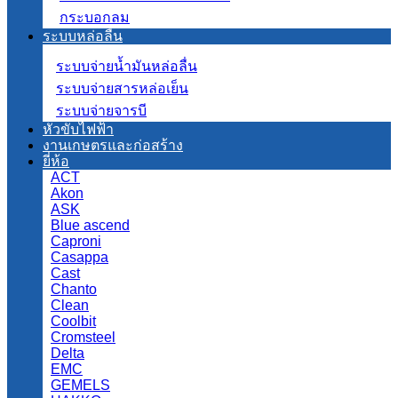
กระบอกลม
ระบบหล่อลื่น
ระบบจ่ายน้ำมันหล่อลื่น
ระบบจ่ายสารหล่อเย็น
ระบบจ่ายจารบี
หัวขับไฟฟ้า
งานเกษตรและก่อสร้าง
ยี่ห้อ
ACT
Akon
ASK
Blue ascend
Caproni
Casappa
Cast
Chanto
Clean
Coolbit
Cromsteel
Delta
EMC
GEMELS