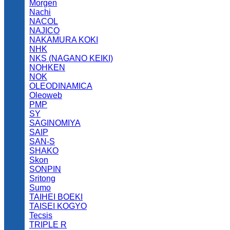
Morgen
Nachi
NACOL
NAJICO
NAKAMURA KOKI
NHK
NKS (NAGANO KEIKI)
NOHKEN
NOK
OLEODINAMICA
Oleoweb
PMP
SY
SAGINOMIYA
SAIP
SAN-S
SHAKO
Skon
SONPIN
Sritong
Sumo
TAIHEI BOEKI
TAISEI KOGYO
Tecsis
TRIPLE R