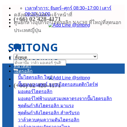
ข้าม
เวลาทำการ: จันทร์–ศุกร์ 08:30–17:00 | เสาร์
08:30–12:00
คลังความรู้เฉพาะเจ้าหน้าที่
ไป
(+66) 02 428-4171
ยัง
ศูนย์กลางอุปกรณ์ไฮดรอลิก NACHI ที่ใหญ่ที่สุดนอก
เนื้อหา
ประเทศญี่ปุ่น
SRITONG
เมนู
ENGINEERING
ค้นหา:
หน้าหลัก
ไฮดรอลิก
ปั๊มไฮดรอลิก
(+66) 02 428-4171
ปั๊มและมอเตอร์ ระบบไฮดรอสแตติกไดร์ฟ
มอเตอร์ไฮดรอลิก
มอเตอร์ไฟฟ้าแบบสวมเพลาตรงจากปั๊มไฮดรอลิก
ชุดต้นกำลังไฮดรอลิก
ชุดต้นกำลังไฮดรอลิก สำหรับรถ
วาล์วควบคุมความดันไฮดรอลิก
วาล์วควบคุมอัตราการไหล