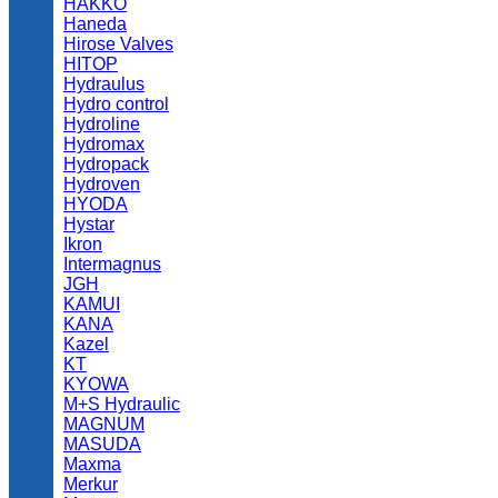
HAKKO
Haneda
Hirose Valves
HITOP
Hydraulus
Hydro control
Hydroline
Hydromax
Hydropack
Hydroven
HYODA
Hystar
Ikron
Intermagnus
JGH
KAMUI
KANA
Kazel
KT
KYOWA
M+S Hydraulic
MAGNUM
MASUDA
Maxma
Merkur