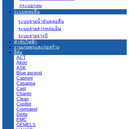
กระบอกลม
ระบบหล่อลื่น
ระบบจ่ายน้ำมันหล่อลื่น
ระบบจ่ายสารหล่อเย็น
ระบบจ่ายจารบี
หัวขับไฟฟ้า
งานเกษตรและก่อสร้าง
ยี่ห้อ
ACT
Akon
ASK
Blue ascend
Caproni
Casappa
Cast
Chanto
Clean
Coolbit
Cromsteel
Delta
EMC
GEMELS