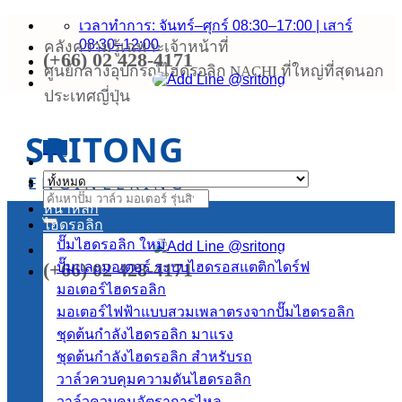
ข้าม
เวลาทำการ: จันทร์–ศุกร์ 08:30–17:00 | เสาร์
08:30–12:00
คลังความรู้เฉพาะเจ้าหน้าที่
ไป
(+66) 02 428-4171
ยัง
ศูนย์กลางอุปกรณ์ไฮดรอลิก NACHI ที่ใหญ่ที่สุดนอก
เนื้อหา
ประเทศญี่ปุ่น
SRITONG
เมนู
ENGINEERING
ค้นหา:
หน้าหลัก
ไฮดรอลิก
ปั๊มไฮดรอลิก
(+66) 02 428-4171
ปั๊มและมอเตอร์ ระบบไฮดรอสแตติกไดร์ฟ
มอเตอร์ไฮดรอลิก
มอเตอร์ไฟฟ้าแบบสวมเพลาตรงจากปั๊มไฮดรอลิก
ชุดต้นกำลังไฮดรอลิก
ชุดต้นกำลังไฮดรอลิก สำหรับรถ
วาล์วควบคุมความดันไฮดรอลิก
วาล์วควบคุมอัตราการไหล