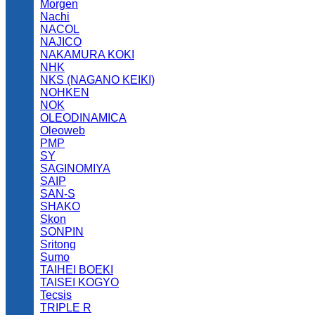
Morgen
Nachi
NACOL
NAJICO
NAKAMURA KOKI
NHK
NKS (NAGANO KEIKI)
NOHKEN
NOK
OLEODINAMICA
Oleoweb
PMP
SY
SAGINOMIYA
SAIP
SAN-S
SHAKO
Skon
SONPIN
Sritong
Sumo
TAIHEI BOEKI
TAISEI KOGYO
Tecsis
TRIPLE R