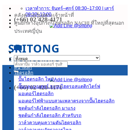
ข้าม
เวลาทำการ: จันทร์–ศุกร์ 08:30–17:00 | เสาร์
08:30–12:00
คลังความรู้เฉพาะเจ้าหน้าที่
ไป
(+66) 02 428-4171
ยัง
ศูนย์กลางอุปกรณ์ไฮดรอลิก NACHI ที่ใหญ่ที่สุดนอก
เนื้อหา
ประเทศญี่ปุ่น
SRITONG
เมนู
ENGINEERING
ค้นหา:
หน้าหลัก
ไฮดรอลิก
ปั๊มไฮดรอลิก
(+66) 02 428-4171
ปั๊มและมอเตอร์ ระบบไฮดรอสแตติกไดร์ฟ
มอเตอร์ไฮดรอลิก
มอเตอร์ไฟฟ้าแบบสวมเพลาตรงจากปั๊มไฮดรอลิก
ชุดต้นกำลังไฮดรอลิก
ชุดต้นกำลังไฮดรอลิก สำหรับรถ
วาล์วควบคุมความดันไฮดรอลิก
วาล์วควบคุมอัตราการไหล