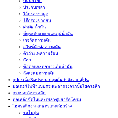
ปั๊มมือโยก
ประกับเพลา
ไส้กรองขาดูด
ไส้กรองขากลับ
ฝาเติมน้ำมัน
ที่ดูระดับและอุณหภูมิน้ำมัน
เกจวัดความดัน
สวิทซ์ตัดต่อความดัน
ตัวถ่ายเทความร้อน
ก๊อก
ข้อต่อและท่อทางเดินน้ำมัน
ถังสะสมความดัน
อุปกรณ์เสริมประกอบชุดต้นกำลังจากญี่ปุ่น
มอเตอร์ไฟฟ้าแบบสวมเพลาตรงจากปั๊มไฮดรอลิก
กระบอกไฮดรอลิก
ท่อเหล็กขัดในและเพลาชุบฮาร์ดโครม
ไฮดรอลิกงานเกษตรและก่อสร้าง
รถโม่ปูน