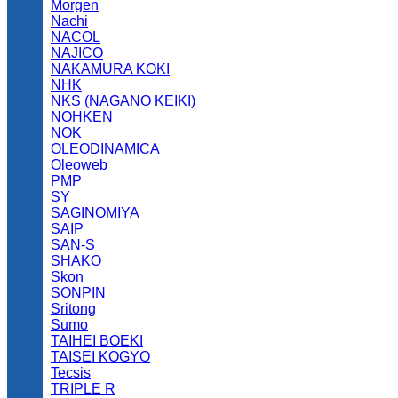
Morgen
Nachi
NACOL
NAJICO
NAKAMURA KOKI
NHK
NKS (NAGANO KEIKI)
NOHKEN
NOK
OLEODINAMICA
Oleoweb
PMP
SY
SAGINOMIYA
SAIP
SAN-S
SHAKO
Skon
SONPIN
Sritong
Sumo
TAIHEI BOEKI
TAISEI KOGYO
Tecsis
TRIPLE R