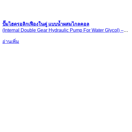
ปั๊มไฮดรอลิกเฟืองในคู่ แบบน้ำผสมไกลคอล
(Internal Double Gear Hydraulic Pump For Water Glycol) –
Nachi Double W-IPH Series
อ่านเพิ่ม