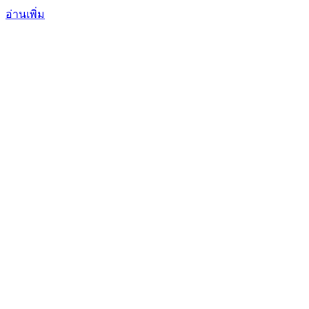
IPH Series
อ่านเพิ่ม