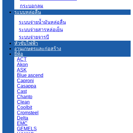
กระบอกลม
ระบบหล่อลื่น
ระบบจ่ายน้ำมันหล่อลื่น
ระบบจ่ายสารหล่อเย็น
ระบบจ่ายจารบี
หัวขับไฟฟ้า
งานเกษตรและก่อสร้าง
ยี่ห้อ
ACT
Akon
ASK
Blue ascend
Caproni
Casappa
Cast
Chanto
Clean
Coolbit
Cromsteel
Delta
EMC
GEMELS