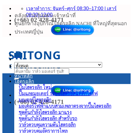
ข้าม
เวลาทำการ: จันทร์–ศุกร์ 08:30–17:00 | เสาร์
ไป
08:30–12:00
คลังความรู้เฉพาะเจ้าหน้าที่
(+66) 02 428-4171
ยัง
ศูนย์กลางอุปกรณ์ไฮดรอลิก NACHI ที่ใหญ่ที่สุดนอก
เนื้อหา
ประเทศญี่ปุ่น
SRITONG
เมนู
ENGINEERING
ค้นหา:
หน้าหลัก
ไฮดรอลิก
ปั๊มไฮดรอลิก
ปั๊มและมอเตอร์ ระบบไฮดรอสแตติกไดร์ฟ
มอเตอร์ไฮดรอลิก
(+66) 02 428-4171
มอเตอร์ไฟฟ้าแบบสวมเพลาตรงจากปั๊มไฮดรอลิก
ชุดต้นกำลังไฮดรอลิก
ชุดต้นกำลังไฮดรอลิก สำหรับรถ
วาล์วควบคุมความดันไฮดรอลิก
วาล์วควบคุมอัตราการไหล