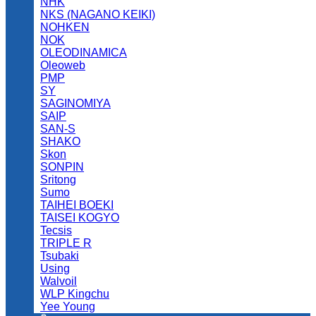
NHK
NKS (NAGANO KEIKI)
NOHKEN
NOK
OLEODINAMICA
Oleoweb
PMP
SY
SAGINOMIYA
SAIP
SAN-S
SHAKO
Skon
SONPIN
Sritong
Sumo
TAIHEI BOEKI
TAISEI KOGYO
Tecsis
TRIPLE R
Tsubaki
Using
Walvoil
WLP Kingchu
Yee Young