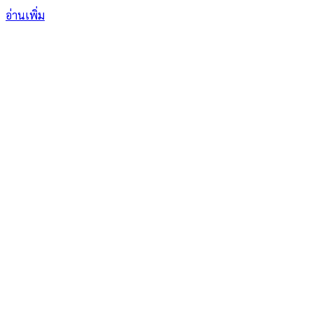
20A(C)..X258
อ่านเพิ่ม