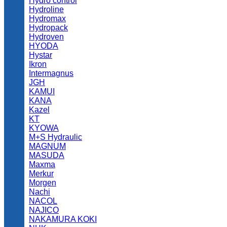
Hydro control
Hydroline
Hydromax
Hydropack
Hydroven
HYODA
Hystar
Ikron
Intermagnus
JGH
KAMUI
KANA
Kazel
KT
KYOWA
M+S Hydraulic
MAGNUM
MASUDA
Maxma
Merkur
Morgen
Nachi
NACOL
NAJICO
NAKAMURA KOKI