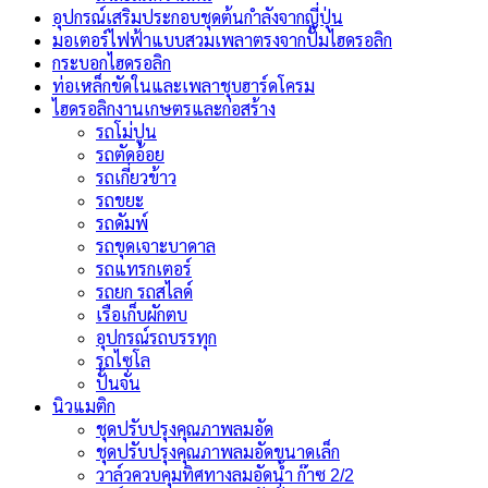
อุปกรณ์เสริมประกอบชุดต้นกำลังจากญี่ปุ่น
มอเตอร์ไฟฟ้าแบบสวมเพลาตรงจากปั๊มไฮดรอลิก
กระบอกไฮดรอลิก
ท่อเหล็กขัดในและเพลาชุบฮาร์ดโครม
ไฮดรอลิกงานเกษตรและก่อสร้าง
รถโม่ปูน
รถตัดอ้อย
รถเกี่ยวข้าว
รถขยะ
รถดัมพ์
รถขุดเจาะบาดาล
รถแทรกเตอร์
รถยก รถสไลด์
เรือเก็บผักตบ
อุปกรณ์รถบรรทุก
รถไซโล
ปั้นจั่น
นิวแมติก
ชุดปรับปรุงคุณภาพลมอัด
ชุดปรับปรุงคุณภาพลมอัดขนาดเล็ก
วาล์วควบคุมทิศทางลมอัดน้ำ ก๊าซ 2/2