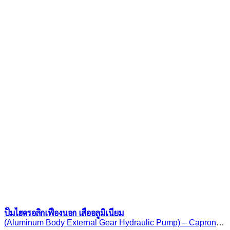
ปั๊มไฮดรอลิกเฟืองนอก เสื้ออลูมิเนียม
(Aluminum Body External Gear Hydraulic Pump) – Caproni