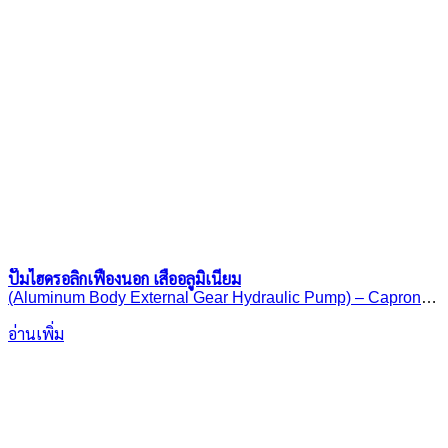
ปั๊มไฮดรอลิกเฟืองนอก เสื้ออลูมิเนียม
(Aluminum Body External Gear Hydraulic Pump) – Caproni
30A(C)..X236H
อ่านเพิ่ม