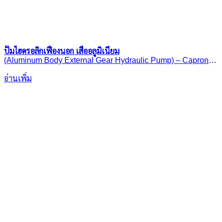
ปั๊มไฮดรอลิกเฟืองนอก เสื้ออลูมิเนียม
(Aluminum Body External Gear Hydraulic Pump) – Caproni
20A(C)..X030H
อ่านเพิ่ม