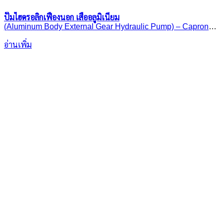
ปั๊มไฮดรอลิกเฟืองนอก เสื้ออลูมิเนียม
(Aluminum Body External Gear Hydraulic Pump) – Caproni
20A(C)..X085
อ่านเพิ่ม