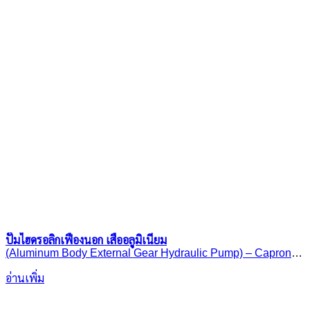
ปั๊มไฮดรอลิกเฟืองนอก เสื้ออลูมิเนียม
(Aluminum Body External Gear Hydraulic Pump) – Caproni
30A(C)..X146H
อ่านเพิ่ม