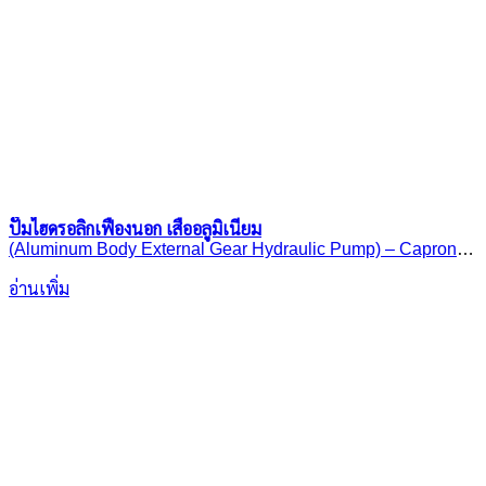
ปั๊มไฮดรอลิกเฟืองนอก เสื้ออลูมิเนียม
(Aluminum Body External Gear Hydraulic Pump) – Caproni
30A(C)..X237H
อ่านเพิ่ม