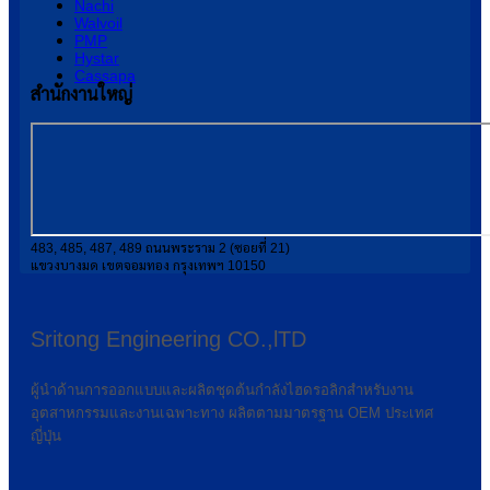
Nachi
Walvoil
PMP
Hystar
Cassapa
สำนักงานใหญ่
483, 485, 487, 489 ถนนพระราม 2 (ซอยที่ 21)
แขวงบางมด เขตจอมทอง กรุงเทพฯ 10150
Sritong Engineering CO.,lTD
ผู้นำด้านการออกแบบและผลิตชุดต้นกำลังไฮดรอลิกสำหรับงาน
อุตสาหกรรมและงานเฉพาะทาง ผลิตตามมาตรฐาน OEM ประเทศ
ญี่ปุ่น