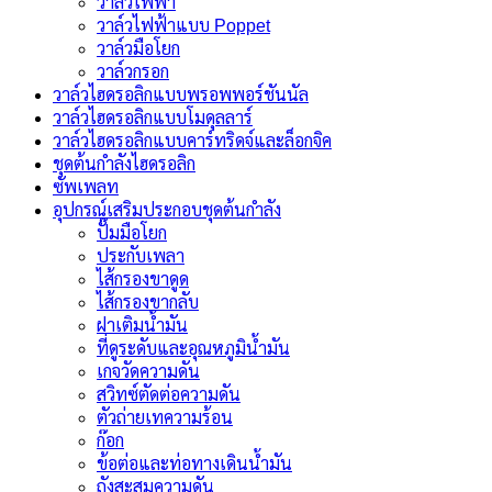
วาล์วไฟฟ้า
วาล์วไฟฟ้าแบบ Poppet
วาล์วมือโยก
วาล์วกรอก
วาล์วไฮดรอลิกแบบพรอพพอร์ชันนัล
วาล์วไฮดรอลิกแบบโมดุลลาร์
วาล์วไฮดรอลิกแบบคาร์ทริดจ์และล็อกจิค
ชุดต้นกำลังไฮดรอลิก
ซัพเพลท
อุปกรณ์เสริมประกอบชุดต้นกำลัง
ปั๊มมือโยก
ประกับเพลา
ไส้กรองขาดูด
ไส้กรองขากลับ
ฝาเติมน้ำมัน
ที่ดูระดับและอุณหภูมิน้ำมัน
เกจวัดความดัน
สวิทซ์ตัดต่อความดัน
ตัวถ่ายเทความร้อน
ก๊อก
ข้อต่อและท่อทางเดินน้ำมัน
ถังสะสมความดัน