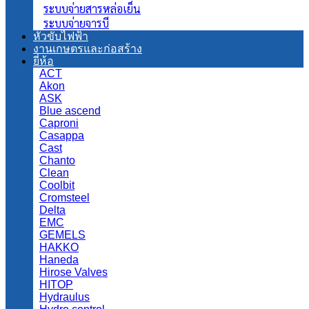
ระบบจ่ายสารหล่อเย็น
ระบบจ่ายจารบี
หัวขับไฟฟ้า
งานเกษตรและก่อสร้าง
ยี่ห้อ
ACT
Akon
ASK
Blue ascend
Caproni
Casappa
Cast
Chanto
Clean
Coolbit
Cromsteel
Delta
EMC
GEMELS
HAKKO
Haneda
Hirose Valves
HITOP
Hydraulus