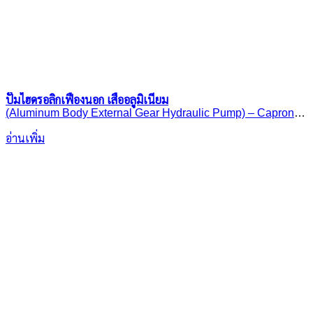
ปั๊มไฮดรอลิกเฟืองนอก เสื้ออลูมิเนียม
(Aluminum Body External Gear Hydraulic Pump) – Caproni
30A(C)..X353H
อ่านเพิ่ม