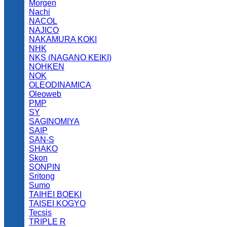
Morgen
Nachi
NACOL
NAJICO
NAKAMURA KOKI
NHK
NKS (NAGANO KEIKI)
NOHKEN
NOK
OLEODINAMICA
Oleoweb
PMP
SY
SAGINOMIYA
SAIP
SAN-S
SHAKO
Skon
SONPIN
Sritong
Sumo
TAIHEI BOEKI
TAISEI KOGYO
Tecsis
TRIPLE R