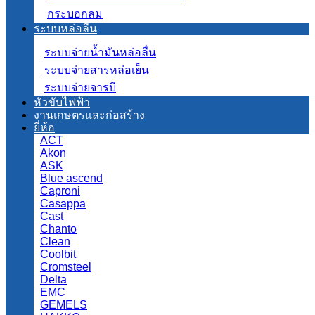
กระบอกลม
ระบบหล่อลื่น
ระบบจ่ายน้ำมันหล่อลื่น
ระบบจ่ายสารหล่อเย็น
ระบบจ่ายจารบี
หัวขับไฟฟ้า
งานเกษตรและก่อสร้าง
ยี่ห้อ
ACT
Akon
ASK
Blue ascend
Caproni
Casappa
Cast
Chanto
Clean
Coolbit
Cromsteel
Delta
EMC
GEMELS