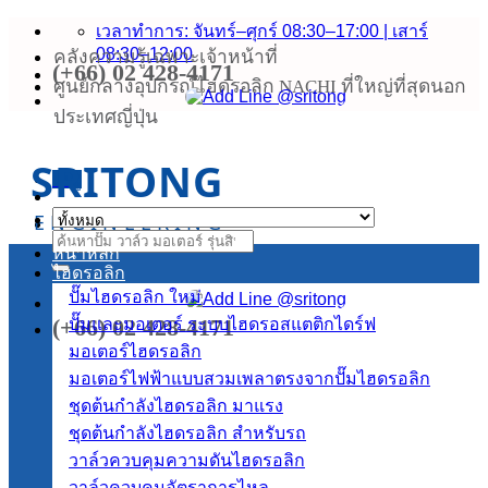
ข้าม
เวลาทำการ: จันทร์–ศุกร์ 08:30–17:00 | เสาร์
08:30–12:00
คลังความรู้เฉพาะเจ้าหน้าที่
ไป
(+66) 02 428-4171
ยัง
ศูนย์กลางอุปกรณ์ไฮดรอลิก NACHI ที่ใหญ่ที่สุดนอก
เนื้อหา
ประเทศญี่ปุ่น
SRITONG
เมนู
ENGINEERING
ค้นหา:
หน้าหลัก
ไฮดรอลิก
ปั๊มไฮดรอลิก
(+66) 02 428-4171
ปั๊มและมอเตอร์ ระบบไฮดรอสแตติกไดร์ฟ
มอเตอร์ไฮดรอลิก
มอเตอร์ไฟฟ้าแบบสวมเพลาตรงจากปั๊มไฮดรอลิก
ชุดต้นกำลังไฮดรอลิก
ชุดต้นกำลังไฮดรอลิก สำหรับรถ
วาล์วควบคุมความดันไฮดรอลิก
วาล์วควบคุมอัตราการไหล