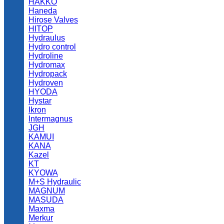
HAKKO
Haneda
Hirose Valves
HITOP
Hydraulus
Hydro control
Hydroline
Hydromax
Hydropack
Hydroven
HYODA
Hystar
Ikron
Intermagnus
JGH
KAMUI
KANA
Kazel
KT
KYOWA
M+S Hydraulic
MAGNUM
MASUDA
Maxma
Merkur