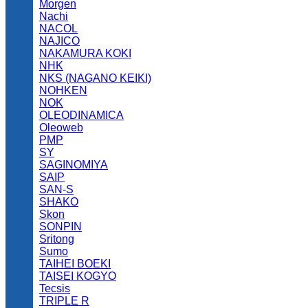
Morgen
Nachi
NACOL
NAJICO
NAKAMURA KOKI
NHK
NKS (NAGANO KEIKI)
NOHKEN
NOK
OLEODINAMICA
Oleoweb
PMP
SY
SAGINOMIYA
SAIP
SAN-S
SHAKO
Skon
SONPIN
Sritong
Sumo
TAIHEI BOEKI
TAISEI KOGYO
Tecsis
TRIPLE R