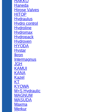
HAKKO
Haneda
Hirose Valves
HITOP
Hydraulus
Hydro control
Hydroline
Hydromax
Hydropack
Hydroven
HYODA
Hystar
Ikron
Intermagnus
JGH
KAMUI
KANA
Kazel
KT
KYOWA
M+S Hydraulic
MAGNUM
MASUDA
Maxma
Merkur