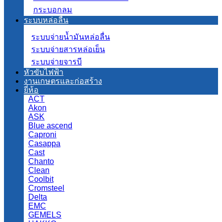
กระบอกลม
ระบบหล่อลื่น
ระบบจ่ายน้ำมันหล่อลื่น
ระบบจ่ายสารหล่อเย็น
ระบบจ่ายจารบี
หัวขับไฟฟ้า
งานเกษตรและก่อสร้าง
ยี่ห้อ
ACT
Akon
ASK
Blue ascend
Caproni
Casappa
Cast
Chanto
Clean
Coolbit
Cromsteel
Delta
EMC
GEMELS