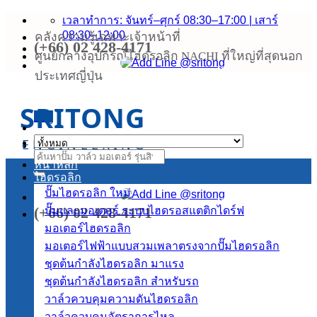
ข้าม
เวลาทำการ: จันทร์–ศุกร์ 08:30–17:00 | เสาร์
08:30–12:00
คลังความรู้เฉพาะเจ้าหน้าที่
ไป
(+66) 02 428-4171
ยัง
ศูนย์กลางอุปกรณ์ไฮดรอลิก NACHI ที่ใหญ่ที่สุดนอก
เนื้อหา
ประเทศญี่ปุ่น
SRITONG
เมนู
ENGINEERING
ค้นหา:
หน้าหลัก
ไฮดรอลิก
ปั๊มไฮดรอลิก
(+66) 02 428-4171
ปั๊มและมอเตอร์ ระบบไฮดรอสแตติกไดร์ฟ
มอเตอร์ไฮดรอลิก
มอเตอร์ไฟฟ้าแบบสวมเพลาตรงจากปั๊มไฮดรอลิก
ชุดต้นกำลังไฮดรอลิก
ชุดต้นกำลังไฮดรอลิก สำหรับรถ
วาล์วควบคุมความดันไฮดรอลิก
วาล์วควบคุมอัตราการไหล