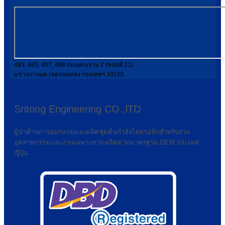
483, 485, 487, 489 ถนนพระราม 2 (ซอยที่ 21)
แขวงบางมด เขตจอมทอง กรุงเทพฯ 10150
Sritong Engineering CO.,lTD
ผู้นำด้านการออกแบบและผลิตชุดต้นกำลังไฮดรอลิกสำหรับงาน
อุตสาหกรรมและงานเฉพาะทาง ผลิตตามมาตรฐาน OEM ประเทศ
ญี่ปุ่น