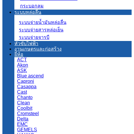
กระบอกลม
ระบบหล่อลื่น
ระบบจ่ายน้ำมันหล่อลื่น
ระบบจ่ายสารหล่อเย็น
ระบบจ่ายจารบี
หัวขับไฟฟ้า
งานเกษตรและก่อสร้าง
ยี่ห้อ
ACT
Akon
ASK
Blue ascend
Caproni
Casappa
Cast
Chanto
Clean
Coolbit
Cromsteel
Delta
EMC
GEMELS