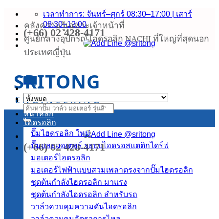
ข้าม
เวลาทำการ: จันทร์–ศุกร์ 08:30–17:00 | เสาร์
08:30–12:00
คลังความรู้เฉพาะเจ้าหน้าที่
ไป
(+66) 02 428-4171
ยัง
ศูนย์กลางอุปกรณ์ไฮดรอลิก NACHI ที่ใหญ่ที่สุดนอก
เนื้อหา
ประเทศญี่ปุ่น
SRITONG
เมนู
ENGINEERING
ค้นหา:
หน้าหลัก
ไฮดรอลิก
ปั๊มไฮดรอลิก
(+66) 02 428-4171
ปั๊มและมอเตอร์ ระบบไฮดรอสแตติกไดร์ฟ
มอเตอร์ไฮดรอลิก
มอเตอร์ไฟฟ้าแบบสวมเพลาตรงจากปั๊มไฮดรอลิก
ชุดต้นกำลังไฮดรอลิก
ชุดต้นกำลังไฮดรอลิก สำหรับรถ
วาล์วควบคุมความดันไฮดรอลิก
วาล์วควบคุมอัตราการไหล