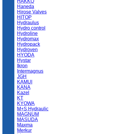
HAKKO
Haneda
Hirose Valves
HITOP
Hydraulus
Hydro control
Hydroline
Hydromax
Hydropack
Hydroven
HYODA
Hystar
Ikron
Intermagnus
JGH
KAMUI
KANA
Kazel
KT
KYOWA
M+S Hydraulic
MAGNUM
MASUDA
Maxma
Merkur