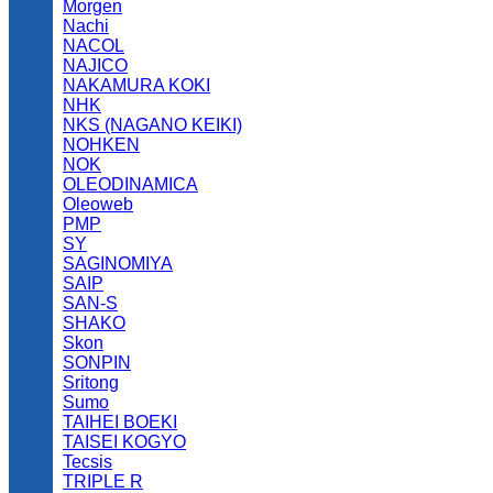
Morgen
Nachi
NACOL
NAJICO
NAKAMURA KOKI
NHK
NKS (NAGANO KEIKI)
NOHKEN
NOK
OLEODINAMICA
Oleoweb
PMP
SY
SAGINOMIYA
SAIP
SAN-S
SHAKO
Skon
SONPIN
Sritong
Sumo
TAIHEI BOEKI
TAISEI KOGYO
Tecsis
TRIPLE R