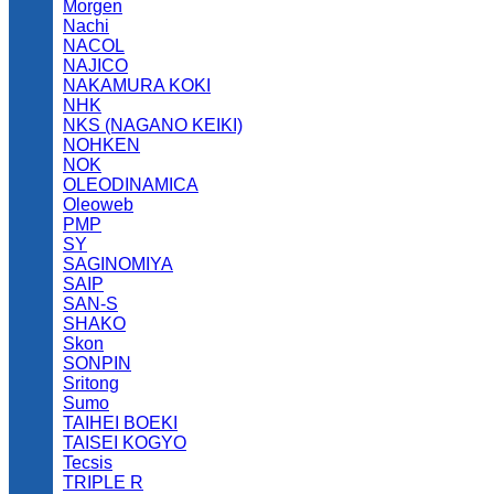
Morgen
Nachi
NACOL
NAJICO
NAKAMURA KOKI
NHK
NKS (NAGANO KEIKI)
NOHKEN
NOK
OLEODINAMICA
Oleoweb
PMP
SY
SAGINOMIYA
SAIP
SAN-S
SHAKO
Skon
SONPIN
Sritong
Sumo
TAIHEI BOEKI
TAISEI KOGYO
Tecsis
TRIPLE R