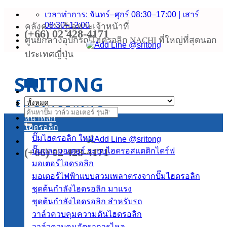
ข้าม
เวลาทำการ: จันทร์–ศุกร์ 08:30–17:00 | เสาร์
08:30–12:00
คลังความรู้เฉพาะเจ้าหน้าที่
ไป
(+66) 02 428-4171
ยัง
ศูนย์กลางอุปกรณ์ไฮดรอลิก NACHI ที่ใหญ่ที่สุดนอก
เนื้อหา
ประเทศญี่ปุ่น
SRITONG
เมนู
ENGINEERING
ค้นหา:
หน้าหลัก
ไฮดรอลิก
ปั๊มไฮดรอลิก
(+66) 02 428-4171
ปั๊มและมอเตอร์ ระบบไฮดรอสแตติกไดร์ฟ
มอเตอร์ไฮดรอลิก
มอเตอร์ไฟฟ้าแบบสวมเพลาตรงจากปั๊มไฮดรอลิก
ชุดต้นกำลังไฮดรอลิก
ชุดต้นกำลังไฮดรอลิก สำหรับรถ
วาล์วควบคุมความดันไฮดรอลิก
วาล์วควบคุมอัตราการไหล