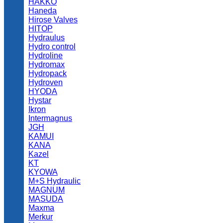
HAKKO
Haneda
Hirose Valves
HITOP
Hydraulus
Hydro control
Hydroline
Hydromax
Hydropack
Hydroven
HYODA
Hystar
Ikron
Intermagnus
JGH
KAMUI
KANA
Kazel
KT
KYOWA
M+S Hydraulic
MAGNUM
MASUDA
Maxma
Merkur