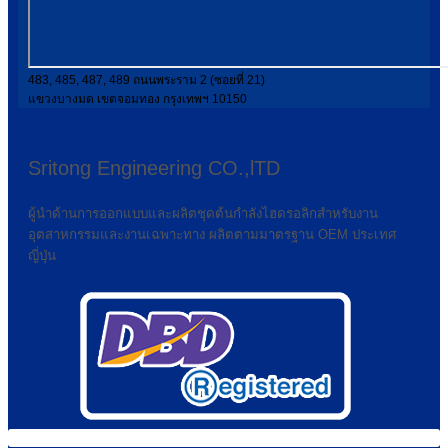
483, 485, 487, 489 ถนนพระราม 2 (ซอยที่ 21)
แขวงบางมด เขตจอมทอง กรุงเทพฯ 10150
Sritong Engineering CO.,lTD
ผู้นำด้านการออกแบบและผลิตชุดต้นกำลังไฮดรอลิกสำหรับงาน
อุตสาหกรรมและงานเฉพาะทาง ผลิตตามมาตรฐาน OEM ประเทศ
ญี่ปุ่น