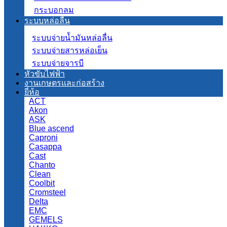
กระบอกลม
ระบบหล่อลื่น
ระบบจ่ายน้ำมันหล่อลื่น
ระบบจ่ายสารหล่อเย็น
ระบบจ่ายจารบี
หัวขับไฟฟ้า
งานเกษตรและก่อสร้าง
ยี่ห้อ
ACT
Akon
ASK
Blue ascend
Caproni
Casappa
Cast
Chanto
Clean
Coolbit
Cromsteel
Delta
EMC
GEMELS