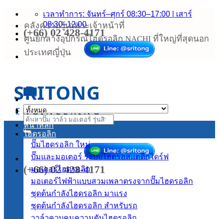
ข้าม
เวลาทำการ: จันทร์–ศุกร์ 08:30–17:00 | เสาร์
08:30–12:00
คลังความรู้เฉพาะเจ้าหน้าที่
ไป
(+66) 02 428-4171
ยัง
ศูนย์กลางอุปกรณ์ไฮดรอลิก NACHI ที่ใหญ่ที่สุดนอก
เนื้อหา
ประเทศญี่ปุ่น
SRITONG
เมนู
ENGINEERING
ค้นหา:
หน้าหลัก
ไฮดรอลิก
ปั๊มไฮดรอลิก
ปั๊มและมอเตอร์ ระบบไฮดรอสแตติกไดร์ฟ
(+66) 02 428-4171
มอเตอร์ไฮดรอลิก
มอเตอร์ไฟฟ้าแบบสวมเพลาตรงจากปั๊มไฮดรอลิก
ชุดต้นกำลังไฮดรอลิก
ชุดต้นกำลังไฮดรอลิก สำหรับรถ
วาล์วควบคุมความดันไฮดรอลิก