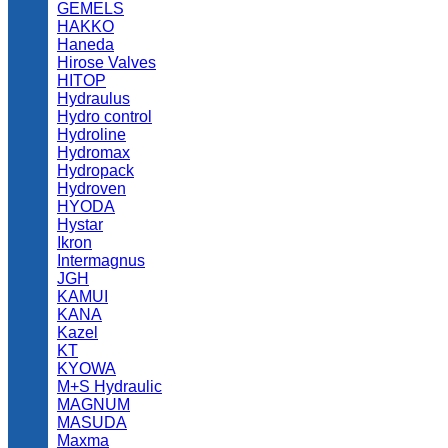
GEMELS
HAKKO
Haneda
Hirose Valves
HITOP
Hydraulus
Hydro control
Hydroline
Hydromax
Hydropack
Hydroven
HYODA
Hystar
Ikron
Intermagnus
JGH
KAMUI
KANA
Kazel
KT
KYOWA
M+S Hydraulic
MAGNUM
MASUDA
Maxma