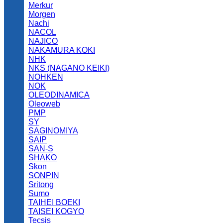
Merkur
Morgen
Nachi
NACOL
NAJICO
NAKAMURA KOKI
NHK
NKS (NAGANO KEIKI)
NOHKEN
NOK
OLEODINAMICA
Oleoweb
PMP
SY
SAGINOMIYA
SAIP
SAN-S
SHAKO
Skon
SONPIN
Sritong
Sumo
TAIHEI BOEKI
TAISEI KOGYO
Tecsis