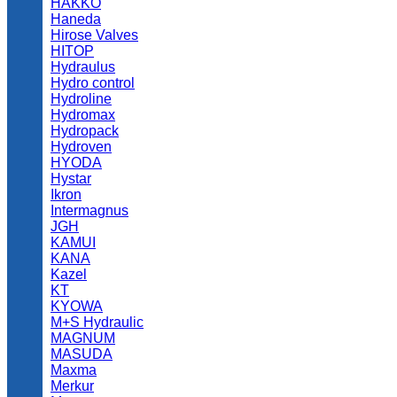
HAKKO
Haneda
Hirose Valves
HITOP
Hydraulus
Hydro control
Hydroline
Hydromax
Hydropack
Hydroven
HYODA
Hystar
Ikron
Intermagnus
JGH
KAMUI
KANA
Kazel
KT
KYOWA
M+S Hydraulic
MAGNUM
MASUDA
Maxma
Merkur