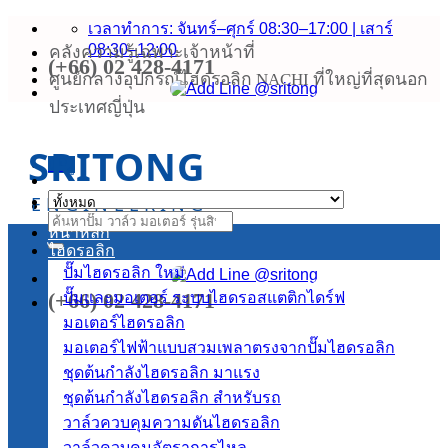
ข้าม
เวลาทำการ: จันทร์–ศุกร์ 08:30–17:00 | เสาร์
08:30–12:00
คลังความรู้เฉพาะเจ้าหน้าที่
ไป
(+66) 02 428-4171
ยัง
ศูนย์กลางอุปกรณ์ไฮดรอลิก NACHI ที่ใหญ่ที่สุดนอก
เนื้อหา
ประเทศญี่ปุ่น
SRITONG
เมนู
ENGINEERING
ค้นหา:
หน้าหลัก
ไฮดรอลิก
ปั๊มไฮดรอลิก
(+66) 02 428-4171
ปั๊มและมอเตอร์ ระบบไฮดรอสแตติกไดร์ฟ
มอเตอร์ไฮดรอลิก
มอเตอร์ไฟฟ้าแบบสวมเพลาตรงจากปั๊มไฮดรอลิก
ชุดต้นกำลังไฮดรอลิก
ชุดต้นกำลังไฮดรอลิก สำหรับรถ
วาล์วควบคุมความดันไฮดรอลิก
วาล์วควบคุมอัตราการไหล