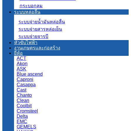
กระบอกลม
ระบบหล่อลื่น
ระบบจ่ายน้ำมันหล่อลื่น
ระบบจ่ายสารหล่อเย็น
ระบบจ่ายจารบี
หัวขับไฟฟ้า
งานเกษตรและก่อสร้าง
ยี่ห้อ
ACT
Akon
ASK
Blue ascend
Caproni
Casappa
Cast
Chanto
Clean
Coolbit
Cromsteel
Delta
EMC
GEMELS