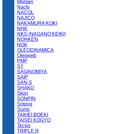
Morgen
Nachi
NACOL
NAJICO
NAKAMURA KOKI
NHK
NKS (NAGANO KEIKI)
NOHKEN
NOK
OLEODINAMICA
Oleoweb
PMP
SY
SAGINOMIYA
SAIP
SAN-S
SHAKO
Skon
SONPIN
Sritong
Sumo
TAIHEI BOEKI
TAISEI KOGYO
Tecsis
TRIPLE R