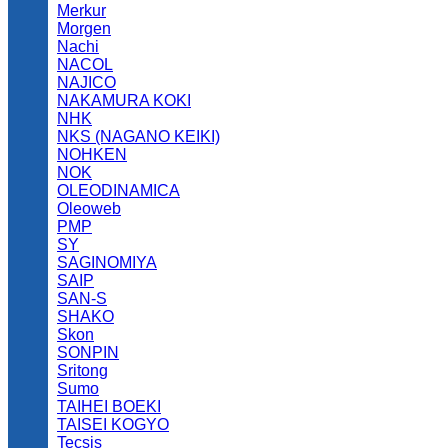
Merkur
Morgen
Nachi
NACOL
NAJICO
NAKAMURA KOKI
NHK
NKS (NAGANO KEIKI)
NOHKEN
NOK
OLEODINAMICA
Oleoweb
PMP
SY
SAGINOMIYA
SAIP
SAN-S
SHAKO
Skon
SONPIN
Sritong
Sumo
TAIHEI BOEKI
TAISEI KOGYO
Tecsis