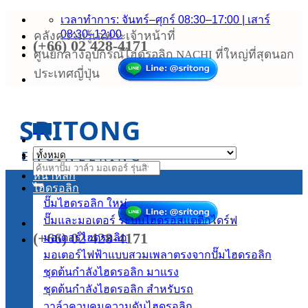
ข้าม
เวลาทำการ: จันทร์–ศุกร์ 08:30–17:00 | เสาร์
08:30–12:00
คลังความรู้เฉพาะเจ้าหน้าที่
ไป
(+66) 02 428-4171
ยัง
ศูนย์กลางอุปกรณ์ไฮดรอลิก NACHI ที่ใหญ่ที่สุดนอก
เนื้อหา
ประเทศญี่ปุ่น
SRITONG
เมนู
ENGINEERING
ค้นหา:
หน้าหลัก
ไฮดรอลิก
ปั๊มไฮดรอลิก
ปั๊มและมอเตอร์ ระบบไฮดรอสแตติกไดร์ฟ
(+66) 02 428-4171
มอเตอร์ไฮดรอลิก
มอเตอร์ไฟฟ้าแบบสวมเพลาตรงจากปั๊มไฮดรอลิก
ชุดต้นกำลังไฮดรอลิก
ชุดต้นกำลังไฮดรอลิก สำหรับรถ
วาล์วควบคุมความดันไฮดรอลิก