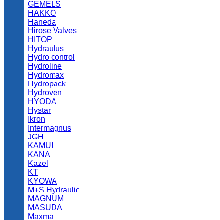
GEMELS
HAKKO
Haneda
Hirose Valves
HITOP
Hydraulus
Hydro control
Hydroline
Hydromax
Hydropack
Hydroven
HYODA
Hystar
Ikron
Intermagnus
JGH
KAMUI
KANA
Kazel
KT
KYOWA
M+S Hydraulic
MAGNUM
MASUDA
Maxma