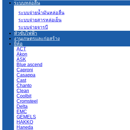
ระบบหล่อลื่น
ระบบจ่ายน้ำมันหล่อลื่น
ระบบจ่ายสารหล่อเย็น
ระบบจ่ายจารบี
หัวขับไฟฟ้า
งานเกษตรและก่อสร้าง
ยี่ห้อ
ACT
Akon
ASK
Blue ascend
Caproni
Casappa
Cast
Chanto
Clean
Coolbit
Cromsteel
Delta
EMC
GEMELS
HAKKO
Haneda