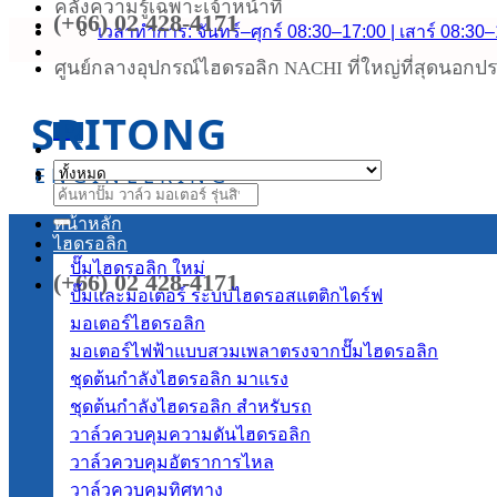
คลังความรู้เฉพาะเจ้าหน้าที่
(+66) 02 428-4171
ข้าม
เวลาทำการ: จันทร์–ศุกร์ 08:30–17:00 | เสาร์ 08:30
ไป
ศูนย์กลางอุปกรณ์ไฮดรอลิก NACHI ที่ใหญ่ที่สุดนอกประ
ยัง
เนื้อหา
SRITONG
เมนู
ENGINEERING
ค้นหา:
หน้าหลัก
ไฮดรอลิก
ปั๊มไฮดรอลิก
(+66) 02 428-4171
ปั๊มและมอเตอร์ ระบบไฮดรอสแตติกไดร์ฟ
มอเตอร์ไฮดรอลิก
มอเตอร์ไฟฟ้าแบบสวมเพลาตรงจากปั๊มไฮดรอลิก
ชุดต้นกำลังไฮดรอลิก
ชุดต้นกำลังไฮดรอลิก สำหรับรถ
วาล์วควบคุมความดันไฮดรอลิก
วาล์วควบคุมอัตราการไหล
วาล์วควบคุมทิศทาง