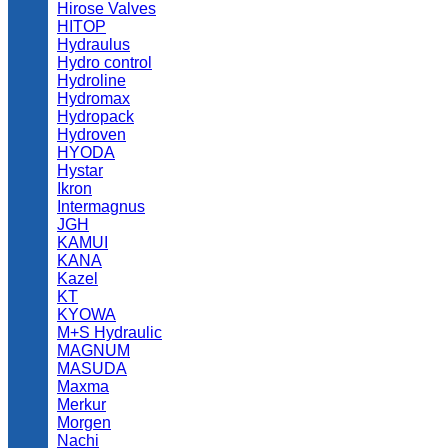
Hirose Valves
HITOP
Hydraulus
Hydro control
Hydroline
Hydromax
Hydropack
Hydroven
HYODA
Hystar
Ikron
Intermagnus
JGH
KAMUI
KANA
Kazel
KT
KYOWA
M+S Hydraulic
MAGNUM
MASUDA
Maxma
Merkur
Morgen
Nachi