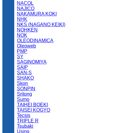
NACOL
NAJICO
NAKAMURA KOKI
NHK
NKS (NAGANO KEIKI)
NOHKEN
NOK
OLEODINAMICA
Oleoweb
PMP
SY
SAGINOMIYA
SAIP
SAN-S
SHAKO
Skon
SONPIN
Sritong
Sumo
TAIHEI BOEKI
TAISEI KOGYO
Tecsis
TRIPLE R
Tsubaki
Using