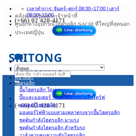
ข้าม
เวลาทำการ: จันทร์–ศุกร์ 08:30–17:00 | เสาร์
08:30–12:00
คลังความรู้เฉพาะเจ้าหน้าที่
ไป
(+66) 02 428-4171
ยัง
ศูนย์กลางอุปกรณ์ไฮดรอลิก NACHI ที่ใหญ่ที่สุดนอก
เนื้อหา
ประเทศญี่ปุ่น
SRITONG
เมนู
ENGINEERING
ค้นหา:
หน้าหลัก
ไฮดรอลิก
ปั๊มไฮดรอลิก
ปั๊มและมอเตอร์ ระบบไฮดรอสแตติกไดร์ฟ
(+66) 02 428-4171
มอเตอร์ไฮดรอลิก
มอเตอร์ไฟฟ้าแบบสวมเพลาตรงจากปั๊มไฮดรอลิก
ชุดต้นกำลังไฮดรอลิก
ชุดต้นกำลังไฮดรอลิก สำหรับรถ
วาล์วควบคุมความดันไฮดรอลิก