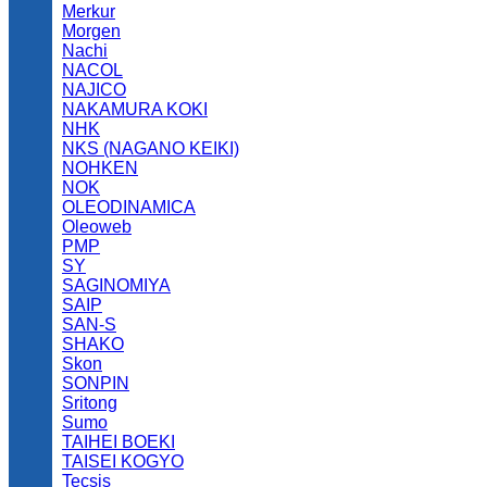
Merkur
Morgen
Nachi
NACOL
NAJICO
NAKAMURA KOKI
NHK
NKS (NAGANO KEIKI)
NOHKEN
NOK
OLEODINAMICA
Oleoweb
PMP
SY
SAGINOMIYA
SAIP
SAN-S
SHAKO
Skon
SONPIN
Sritong
Sumo
TAIHEI BOEKI
TAISEI KOGYO
Tecsis