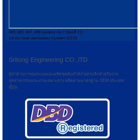
483, 485, 487, 489 ถนนพระราม 2 (ซอยที่ 21)
แขวงบางมด เขตจอมทอง กรุงเทพฯ 10150
Sritong Engineering CO.,lTD
ผู้นำด้านการออกแบบและผลิตชุดต้นกำลังไฮดรอลิกสำหรับงาน
อุตสาหกรรมและงานเฉพาะทาง ผลิตตามมาตรฐาน OEM ประเทศ
ญี่ปุ่น