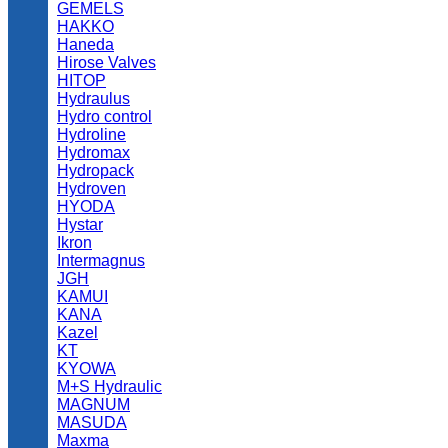
GEMELS
HAKKO
Haneda
Hirose Valves
HITOP
Hydraulus
Hydro control
Hydroline
Hydromax
Hydropack
Hydroven
HYODA
Hystar
Ikron
Intermagnus
JGH
KAMUI
KANA
Kazel
KT
KYOWA
M+S Hydraulic
MAGNUM
MASUDA
Maxma