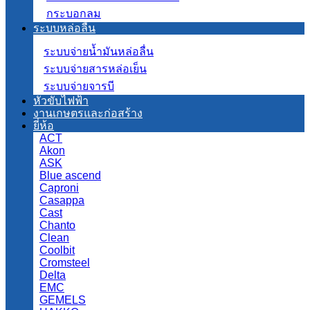
กระบอกลม
ระบบหล่อลื่น
ระบบจ่ายน้ำมันหล่อลื่น
ระบบจ่ายสารหล่อเย็น
ระบบจ่ายจารบี
หัวขับไฟฟ้า
งานเกษตรและก่อสร้าง
ยี่ห้อ
ACT
Akon
ASK
Blue ascend
Caproni
Casappa
Cast
Chanto
Clean
Coolbit
Cromsteel
Delta
EMC
GEMELS