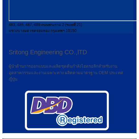
483, 485, 487, 489 ถนนพระราม 2 (ซอยที่ 21)
แขวงบางมด เขตจอมทอง กรุงเทพฯ 10150
Sritong Engineering CO.,lTD
ผู้นำด้านการออกแบบและผลิตชุดต้นกำลังไฮดรอลิกสำหรับงาน
อุตสาหกรรมและงานเฉพาะทาง ผลิตตามมาตรฐาน OEM ประเทศ
ญี่ปุ่น