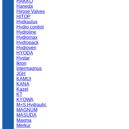
HAKKO
Haneda
Hirose Valves
HITOP
Hydraulus
Hydro control
Hydroline
Hydromax
Hydropack
Hydroven
HYODA
Hystar
Ikron
Intermagnus
JGH
KAMUI
KANA
Kazel
KT
KYOWA
M+S Hydraulic
MAGNUM
MASUDA
Maxma
Merkur