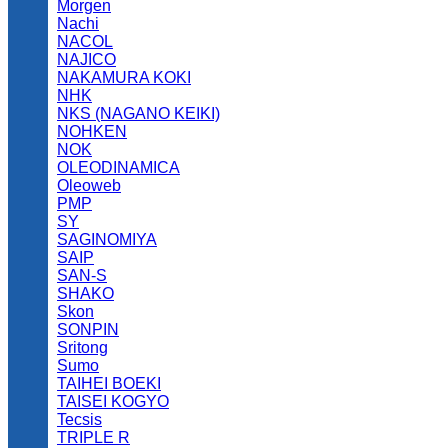
Morgen
Nachi
NACOL
NAJICO
NAKAMURA KOKI
NHK
NKS (NAGANO KEIKI)
NOHKEN
NOK
OLEODINAMICA
Oleoweb
PMP
SY
SAGINOMIYA
SAIP
SAN-S
SHAKO
Skon
SONPIN
Sritong
Sumo
TAIHEI BOEKI
TAISEI KOGYO
Tecsis
TRIPLE R