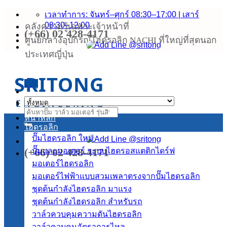
ข้าม
เวลาทำการ: จันทร์–ศุกร์ 08:30–17:00 | เสาร์
08:30–12:00
คลังความรู้เฉพาะเจ้าหน้าที่
ไป
(+66) 02 428-4171
ยัง
ศูนย์กลางอุปกรณ์ไฮดรอลิก NACHI ที่ใหญ่ที่สุดนอก
เนื้อหา
ประเทศญี่ปุ่น
SRITONG
เมนู
ENGINEERING
ค้นหา:
หน้าหลัก
ไฮดรอลิก
ปั๊มไฮดรอลิก
(+66) 02 428-4171
ปั๊มและมอเตอร์ ระบบไฮดรอสแตติกไดร์ฟ
มอเตอร์ไฮดรอลิก
มอเตอร์ไฟฟ้าแบบสวมเพลาตรงจากปั๊มไฮดรอลิก
ชุดต้นกำลังไฮดรอลิก
ชุดต้นกำลังไฮดรอลิก สำหรับรถ
วาล์วควบคุมความดันไฮดรอลิก
วาล์วควบคุมอัตราการไหล